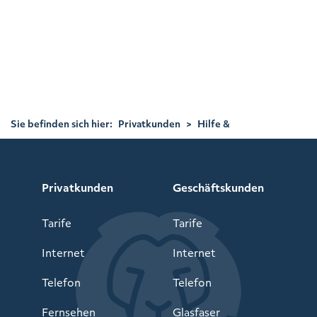
Folgende Themengebiete können Sie als Privatkunde auswählen:
Bestellung / Neuvertrag – Status des Auftrags – Rechnung – Änderung
Bankdaten – Widerruf/Storno – Vertragsänderung – Einrichtung /
technische Fragen – Rufnummern-Mitnahme/Portierung –
Versand/Rücksendung Router – Umzug – Bauschaden – Adresse nicht
im Verfügbarkeitscheck -Barriere melden
Sie befinden sich hier:
Privatkunden
>
Hilfe &
Service
>
Kontakt Privatkunden
Privatkunden
Geschäftskunden
Tarife
Tarife
Internet
Internet
Telefon
Telefon
Fernsehen
Glasfaser