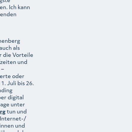
en. Ich kann
menden
ohenberg
auch als
 die Vorteile
fzeiten und
 –
derte oder
. Juli bis 26.
nding
er digital
age unter
rg
tun und
Internet-/
rinnen und