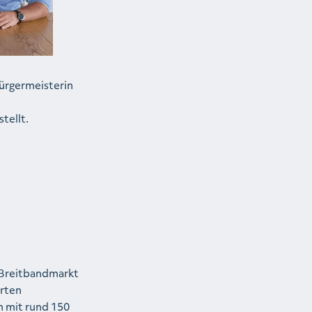
ürgermeisterin
tellt.
 Breitbandmarkt
rten
n mit rund 150