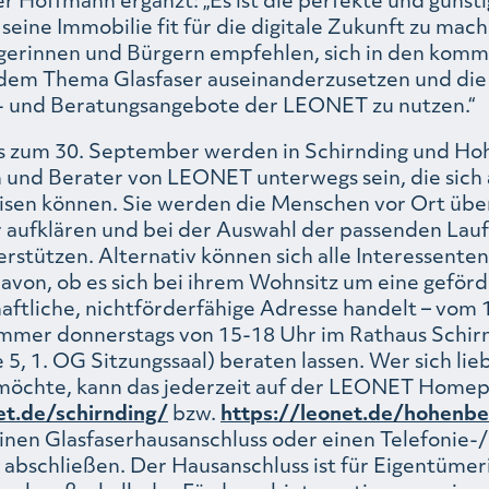
seine Immobilie fit für die digitale Zukunft zu mach
rgerinnen und Bürgern empfehlen, sich in den kom
dem Thema Glasfaser auseinanderzusetzen und die
- und Beratungsangebote der LEONET zu nutzen.“
bis zum 30. September werden in Schirnding und H
 und Berater von LEONET unterwegs sein, die sich 
isen können. Sie werden die Menschen vor Ort über
r aufklären und bei der Auswahl der passenden Lau
rstützen. Alternativ können sich alle Interessenten
avon, ob es sich bei ihrem Wohnsitz um eine geför
aftliche, nichtförderfähige Adresse handelt – vom 11
mer donnerstags von 15-18 Uhr im Rathaus Schir
5, 1. OG Sitzungssaal) beraten lassen. Wer sich lieb
möchte, kann das jederzeit auf der LEONET Homep
et.de/schirnding/
bzw.
https://leonet.de/hohenbe
einen Glasfaserhausanschluss oder einen Telefonie-/
 abschließen. Der Hausanschluss ist für Eigentüme