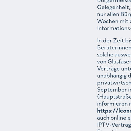
Gelegenheit, 
nur allen Bü
Wochen mit 
Informations
In der Zeit 
Beraterinnen
solche auswe
von Glasfase
Verträge unte
unabhängig d
privatwirtsch
September im
(Hauptstraße 
informieren 
https://leon
auch online 
IPTV-Vertrag