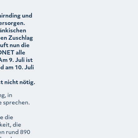
irnding und
ersorgen.
änkischen
den Zuschlag
uft nun die
ONET alle
 9. Juli ist
 am 10. Juli
 nicht nötig.
g, in
 sprechen.
e die
eit, die
en rund 890