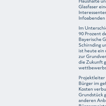
Haushalte un
Glasfaser ei
Interessente
Infoabenden 
Im Unterschi
90 Prozent d
Bayerische Gi
Schirnding un
ist heute ein
zur Grundver
die Zukunft g
wettbewerbsf
Projektleite
Bürger im ge
Kosten verbu
Grundstück g
anderen Anbi
Bürgermeiste