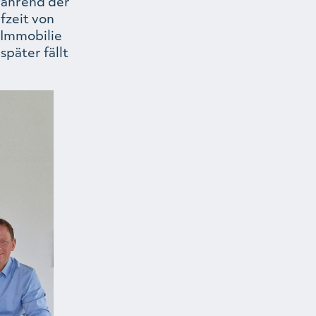
während der
fzeit von
 Immobilie
später fällt