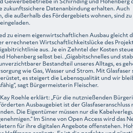
d Gewerbebetriebe in Schirnding und Hohenberg 
ne zukunftssichere Datenanbindung erhalten. Auch
n, die außerhalb des Fördergebiets wohnen, sind zu
eingeladen.
ed zu einem eigenwirtschaftlichen Ausbau gleicht d
er errechneten Wirtschaftlichkeitslücke des Projek
gabitrichtlinie aus. Je ein Zehntel der Kosten steu
d Hohenberg selbst bei. „Gigabitschnelles und stab
 unverzichtbarer Bestandteil unseres Alltags, es geh
sorgung wie Gas, Wasser und Strom. Mit Glasfaser s
erüstet, es steigert die Lebensqualität und wir blei
ähig“, sagt Bürgermeisterin Fleischer.
r Kay Roehle erklärt: „Für die nutznießenden Bürge
förderten Ausbaugebiet ist der Glasfaseranschluss 
nden. Die Eigentümer müssen nur die Kabelverlegu
enehmigen.“ Im Sinne von Open Access wird das N
etern für ihre digitalen Angebote offenstehen. H
r Hoffmann ergänzt: „Es ist die perfekte und günsti