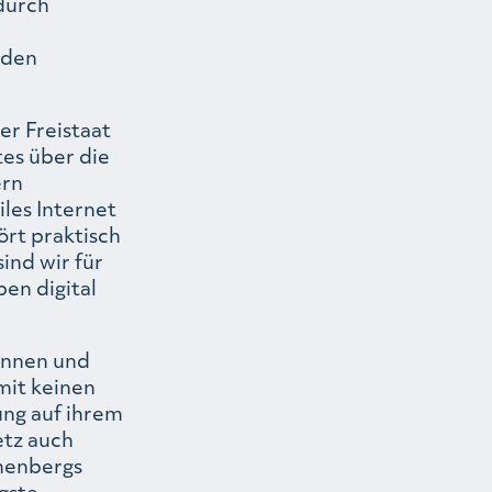
durch
 den
er Freistaat
tes über die
ern
iles Internet
ört praktisch
ind wir für
ben digital
rinnen und
mit keinen
ng auf ihrem
etz auch
ohenbergs
gste