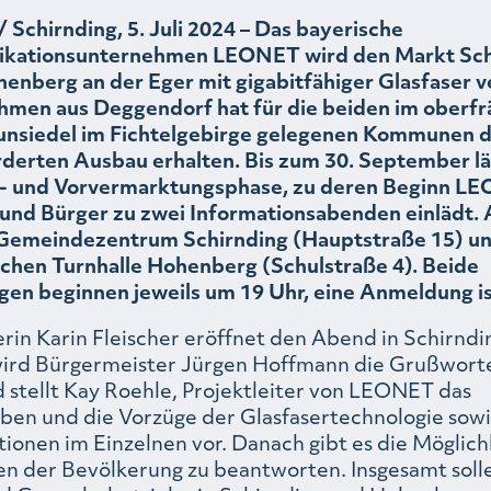
 Schirnding, 5. Juli 2024 – Das bayerische
kationsunternehmen LEONET wird den Markt Sch
henberg an der Eger mit gigabitfähiger Glasfaser v
men aus Deggendorf hat für die beiden im oberfr
unsiedel im Fichtelgebirge gelegenen Kommunen 
rderten Ausbau erhalten. Bis zum 30. September lä
- und Vorvermarktungsphase, zu deren Beginn LE
und Bürger zu zwei Informationsabenden einlädt. Am
emeindezentrum Schirnding (Hauptstraße 15) und
ischen Turnhalle Hohenberg (Schulstraße 4). Beide
gen beginnen jeweils um 19 Uhr, eine Anmeldung ist
in Karin Fleischer eröffnet den Abend in Schirndin
ird Bürgermeister Jürgen Hoffmann die Grußworte
 stellt Kay Roehle, Projektleiter von LEONET das
en und die Vorzüge der Glasfasertechnologie sowi
onen im Einzelnen vor. Danach gibt es die Möglichk
en der Bevölkerung zu beantworten. Insgesamt soll