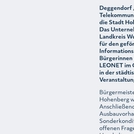
Deggendorf /
Telekommuni
die Stadt Ho
Das Unterneh
Landkreis W
für den gefö
Informations
Bürgerinnen 
LEONET im G
in der städt
Veranstaltun
Bürgermeister
Hohenberg w
Anschließend
Ausbauvorhab
Sonderkonditi
offenen Frag