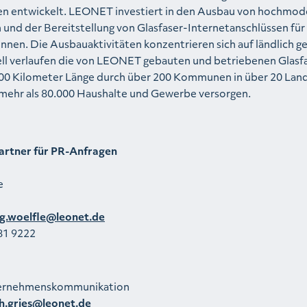
nen entwickelt. LEONET investiert in den Ausbau von hochmo
 und der Bereitstellung von Glasfaser-Internetanschlüssen für 
nnen. Die Ausbauaktivitäten konzentrieren sich auf ländlich 
ell verlaufen die von LEONET gebauten und betriebenen Glasf
00 Kilometer Länge durch über 200 Kommunen in über 20 Land
mehr als 80.000 Haushalte und Gewerbe versorgen.
artner für PR-Anfragen
e
g.woelfle@leonet.de
81 9222
ternehmenskommunikation
th.gries@leonet.de