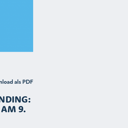
load als PDF
NDING:
 AM 9.