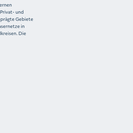
dernen
Privat- und
geprägte Gebiete
asernetze in
kreisen. Die