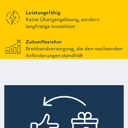
Leistungsfähig
Keine Übergangslösung, sondern
langfristige Investition
Zukunftssicher
Breitbandversorgung, die den wachsenden
Anforderungen standhält