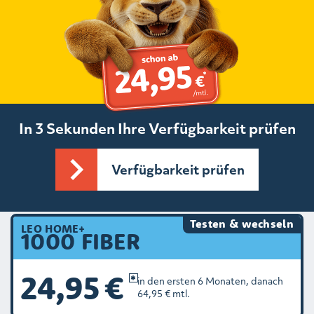
In 3 Sekunden Ihre Verfügbarkeit prüfen
Verfügbarkeit prüfen
Testen & wechseln
LEO HOME+
1000 FIBER
24,95 €
in den ersten 6 Monaten, danach
64,95 € mtl.