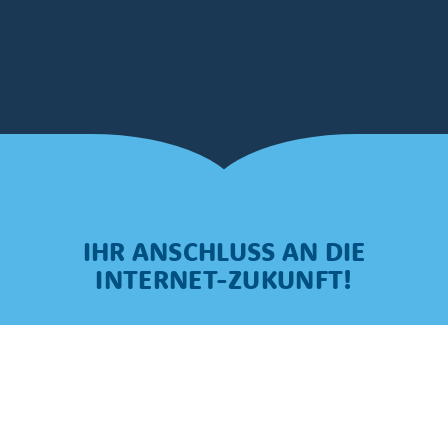
IHR ANSCHLUSS AN DIE
INTERNET-ZUKUNFT!
Durch den Ausbau des Glasfasernetzes
gewährleisten wir eine stabile
Internetverbindung – unabhängig von der
Größe Ihrer Nachbarschaft und ohne
Qualitätsverlust selbst über größere