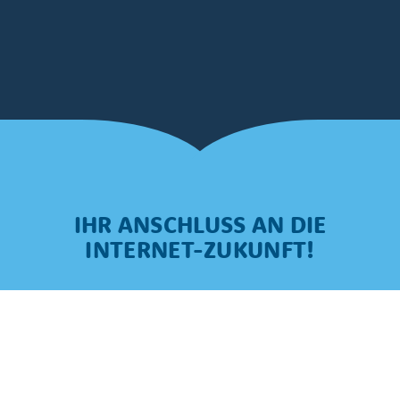
IHR ANSCHLUSS AN DIE
INTERNET-ZUKUNFT!
Durch den Ausbau des Glasfasernetzes
gewährleisten wir eine stabile
Internetverbindung – unabhängig von der
Größe Ihrer Nachbarschaft und ohne
Qualitätsverlust selbst über größere