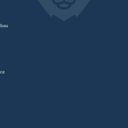
sbau
ice