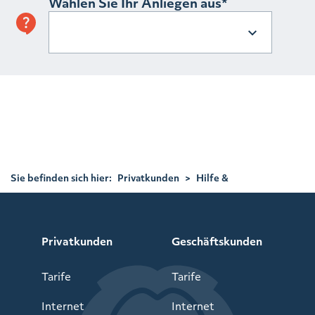
Wählen Sie Ihr Anliegen aus
Folgende Themengebiete können Sie als Privatkunde auswählen:
Bestellung / Neuvertrag – Status des Auftrags – Rechnung – Änderung
Bankdaten – Widerruf/Storno – Vertragsänderung – Einrichtung /
technische Fragen – Rufnummern-Mitnahme/Portierung –
Versand/Rücksendung Router – Umzug – Bauschaden – Adresse nicht
im Verfügbarkeitscheck -Barriere melden
Sie befinden sich hier:
Privatkunden
>
Hilfe &
Service
>
Kontakt Privatkunden
Privatkunden
Geschäftskunden
Tarife
Tarife
Internet
Internet