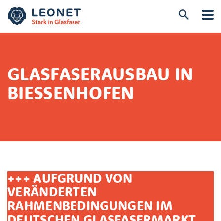
GLASFASERAUSBAU IN
BIESSENHOFEN
+++ AUFGRUND VON
VERÄNDERTEN
RAHMENBEDINGUNGEN IM
DEUTSCHEN GLASFASERMARKT