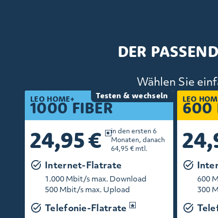
DER PASSEND
Wählen Sie einf
Testen & wechseln
LEO HOME+
LEO HOM
1000 FIBER
600 
24,95 €
24,
in den ersten 6
Monaten, danach
64,95 € mtl.
Internet-Flatrate
Inte
1.000 Mbit/s max. Download
600 M
500 Mbit/s max. Upload
300 M
Telefonie-Flatrate
Tele