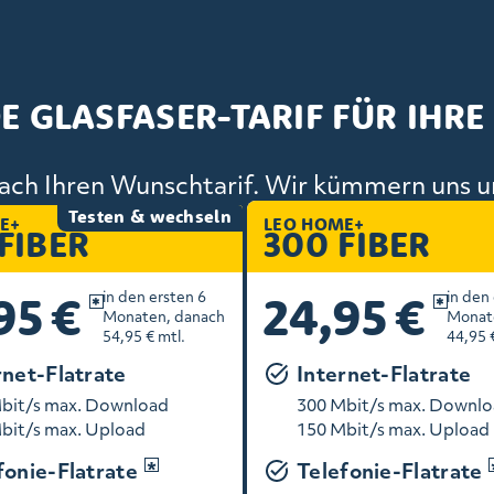
E GLASFASER-TARIF FÜR IHRE
ach Ihren Wunschtarif. Wir kümmern uns u
Testen & wechseln
E+
LEO HOME+
FIBER
300 FIBER
95 €
24,95 €
in den ersten 6
in den
Monaten, danach
Monat
54,95 € mtl.
44,95 
rnet-Flatrate
Internet-Flatrate
bit/s max. Download
300 Mbit/s max. Downl
bit/s max. Upload
150 Mbit/s max. Upload
fonie-Flatrate
Telefonie-Flatrate