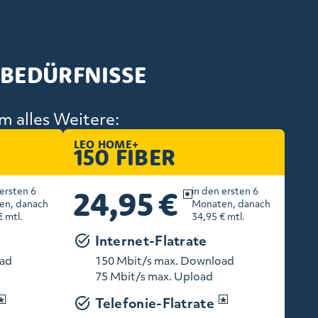
 BEDÜRFNISSE
m alles Weitere:
LEO HOME+
150 FIBER
24,95 €
 ersten 6
in den ersten 6
en, danach
Monaten, danach
€ mtl.
34,95 € mtl.
Internet-Flatrate
oad
150 Mbit/s max. Download
75 Mbit/s max. Upload
Telefonie-Flatrate