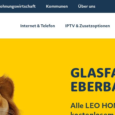
ohnungswirtschaft
Kommunen
Über uns
Internet & Telefon
IPTV & Zusatzoptionen
GLASF
EBERB
Alle LEO HOM
kostenlosem 