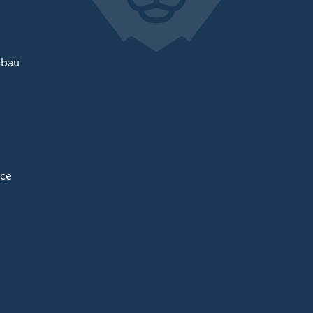
sbau
ice