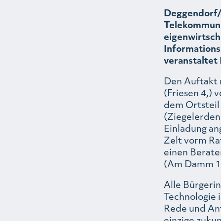
Deggendorf/K
Telekommuni
eigenwirtsch
Informations
veranstaltet
Den Auftakt m
(Friesen 4,) 
dem Ortsteil 
(Ziegelerden 
Einladung an
Zelt vorm Rat
einen Berate
(Am Damm 12
Alle Bürgerin
Technologie 
Rede und Ant
einzige zukun