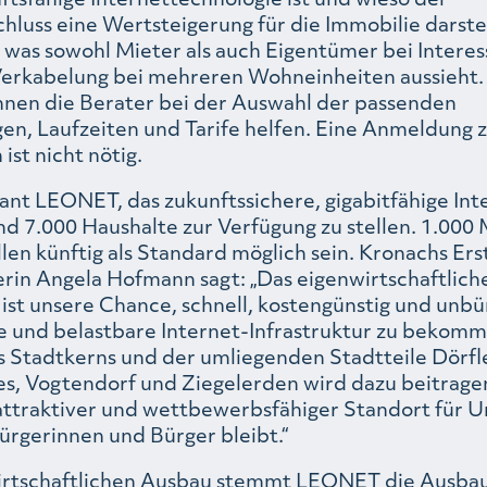
chluss eine Wertsteigerung für die Immobilie darst
, was sowohl Mieter als auch Eigentümer bei Interes
Verkabelung bei mehreren Wohneinheiten aussieht.
nen die Berater bei der Auswahl der passenden
gen, Laufzeiten und Tarife helfen. Eine Anmeldung 
ist nicht nötig.
ant LEONET, das zukunftssichere, gigabitfähige Int
d 7.000 Haushalte zur Verfügung zu stellen. 1.000 
en künftig als Standard möglich sein. Kronachs Ers
rin Angela Hofmann sagt: „Das eigenwirtschaftlic
st unsere Chance, schnell, kostengünstig und unbü
 und belastbare Internet-Infrastruktur zu bekomm
s Stadtkerns und der umliegenden Stadtteile Dörfle
es, Vogtendorf und Ziegelerden wird dazu beitragen
attraktiver und wettbewerbsfähiger Standort für
ürgerinnen und Bürger bleibt.“
irtschaftlichen Ausbau stemmt LEONET die Ausba