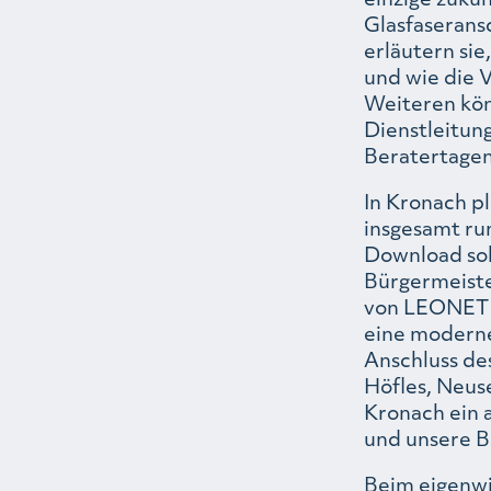
Glasfaserans
erläutern sie
und wie die 
Weiteren kön
Dienstleitun
Beratertagen 
In Kronach pl
insgesamt run
Download soll
Bürgermeiste
von LEONET i
eine moderne
Anschluss de
Höfles, Neus
Kronach ein 
und unsere B
Beim eigenw