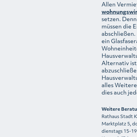
Allen Vermie
wohnungswir
setzen. Denn
müssen die 
abschließen.
ein Glasfase
Wohneinheite
Hausverwaltu
Alternativ i
abzuschließe
Hausverwalt
alles Weiter
dies auch jed
Weitere Berat
Rathaus Stadt K
Marktplatz 5, d
dienstags 15-1