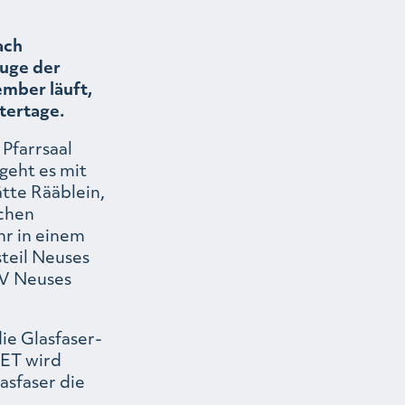
ach
Zuge der
mber läuft,
tertage.
 Pfarrsaal
 geht es mit
ätte Rääblein,
schen
r in einem
steil Neuses
SV Neuses
ie Glasfaser-
NET wird
sfaser die