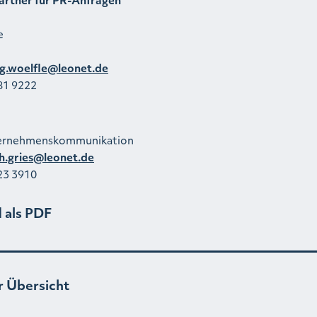
e
g.woelfle@leonet.de
81 9222
ternehmenskommunikation
th.gries@leonet.de
23 3910
 als PDF
r Übersicht