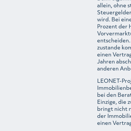
allein, ohne 
Steuergelder
wird. Bei ein
Prozent der 
Vorvermarktu
entscheiden.
zustande ko
einen Vertrag
Jahren absch
anderen Anbi
LEONET-Projek
Immobilienbe
bei den Berat
Einzige, die 
bringt nicht 
der Immobilie
einen Vertrag