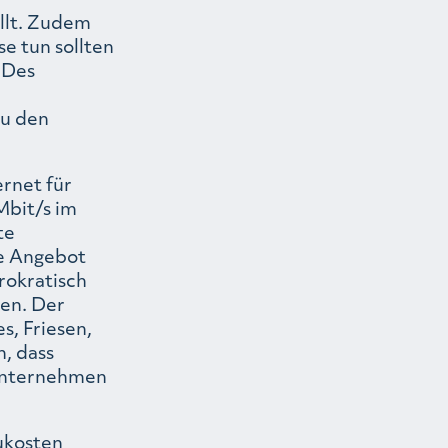
ellt. Zudem
se tun sollten
 Des
zu den
ernet für
Mbit/s im
te
he Angebot
rokratisch
en. Der
s, Friesen,
, dass
 Unternehmen
ukosten