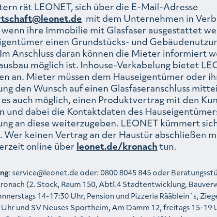
tern rät LEONET, sich über die E-Mail-Adresse
tschaft@leonet.de
mit dem Unternehmen in Verb
 wenn ihre Immobilie mit Glasfaser ausgestattet wer
Eigentümer einen Grundstücks- und Gebäudenutzun
 Im Anschluss daran können die Mieter informiert w
rausbau möglich ist. Inhouse-Verkabelung bietet L
n an. Mieter müssen dem Hauseigentümer oder ih
ng den Wunsch auf einen Glasfaseranschluss mittei
st es auch möglich, einen Produktvertrag mit den K
n und dabei die Kontaktdaten des Hauseigentümer
ung an diese weiterzugeben. LEONET kümmert sic
e. Wer keinen Vertrag an der Haustür abschließen 
erzeit online über
leonet.de/kronach
tun.
ung
: service@leonet.de oder: 0800 8045 845 oder Beratungsst
ronach (2. Stock, Raum 150, Abtl.4 Stadtentwicklung, Bauverw
onnerstags 14-17:30 Uhr, Pension und Pizzeria Rääblein´s, Zieg
9 Uhr und SV Neuses Sportheim, Am Damm 12, freitags 15-19