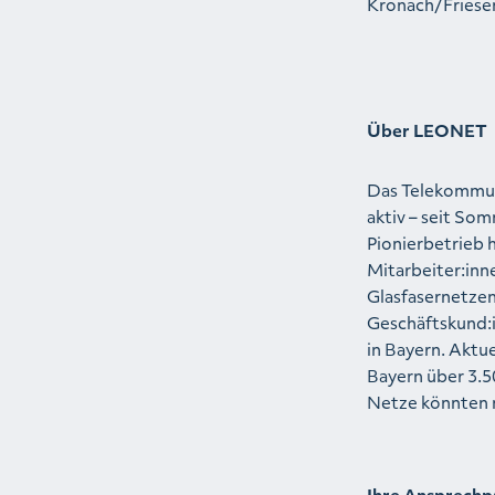
Kronach/Friese
Über LEONET
Das Telekommun
aktiv – seit S
Pionierbetrieb 
Mitarbeiter:in
Glasfasernetzen
Geschäftskund:i
in Bayern. Aktu
Bayern über 3.5
Netze könnten 
Ihre Ansprechp