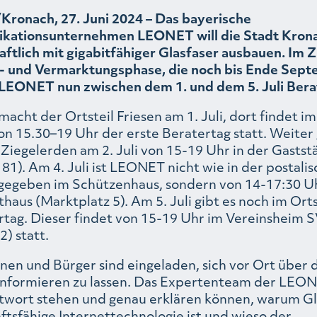
ronach, 27. Juni 2024 – Das bayerische
kationsunternehmen LEONET will die Stadt Kron
aftlich mit gigabitfähiger Glasfaser ausbauen. Im 
- und Vermarktungsphase, die noch bis Ende Septe
 LEONET nun zwischen dem 1. und dem 5. Juli Bera
acht der Ortsteil Friesen am 1. Juli, dort findet im
von 15.30–19 Uhr der erste Beratertag statt. Weiter
Ziegelerden am 2. Juli von 15-19 Uhr in der Gastst
81). Am 4. Juli ist LEONET nicht wie in der postali
gegeben im Schützenhaus, sondern von 14-17:30 Uh
haus (Marktplatz 5). Am 5. Juli gibt es noch im Ort
rtag. Dieser findet von 15-19 Uhr im Vereinsheim 
) statt.
nen und Bürger sind eingeladen, sich vor Ort über d
informieren zu lassen. Das Expertenteam der LEO
wort stehen und genau erklären können, warum Gla
ftsfähige Internettechnologie ist und wieso der