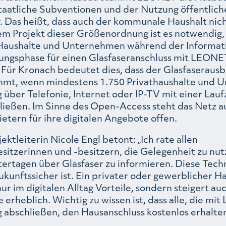
staatliche Subventionen und der Nutzung öffentlich
. Das heißt, dass auch der kommunale Haushalt nich
em Projekt dieser Größenordnung ist es notwendig, 
Haushalte und Unternehmen während der Informat
ngsphase für einen Glasfaseranschluss mit LEONE
 Für Kronach bedeutet dies, dass der Glasfaseraus
mmt, wenn mindestens 1.750 Privathaushalte und
 über Telefonie, Internet oder IP-TV mit einer Lauf
ließen. Im Sinne des Open-Access steht das Netz a
etern für ihre digitalen Angebote offen.
tleiterin Nicole Engl betont: „Ich rate allen
sitzerinnen und -besitzern, die Gelegenheit zu nut
ertagen über Glasfaser zu informieren. Diese Techn
zukunftssicher ist. Ein privater oder gewerblicher H
nur im digitalen Alltag Vorteile, sondern steigert a
 erheblich. Wichtig zu wissen ist, dass alle, die m
 abschließen, den Hausanschluss kostenlos erhalten