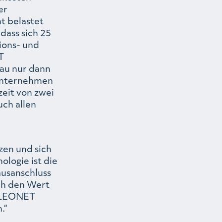
er
t belastet
dass sich 25
ions- und
T
bau nur dann
 Unternehmen
zeit von zwei
uch allen
zen und sich
ologie ist die
ausanschluss
uch den Wert
it LEONET
.“