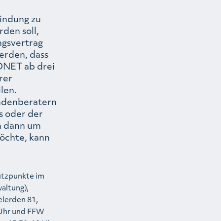
indung zu
den soll,
gsvertrag
erden, dass
EONET ab drei
rer
len.
undenberatern
s oder der
h dann um
möchte, kann
ützpunkte im
altung),
elerden 81,
 Uhr und FFW