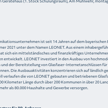
n Gerätehaus (1. Stock Schulungsraum), Am Mühlwehr, montag
ikationsunternehmen ist seit 14 Jahren auf dem bayerischen
ommer 2021 unter dem Namen LEONET. Aus einem inhabergefüh
hat sich ein mittelständisches und finanzkräftiges Unternehme
nen entwickelt. LEONET investiert in den Ausbau von hochmo
 und der Bereitstellung von Glasfaser-Internetanschlüssen für 
nnen. Die Ausbauaktivitäten konzentrieren sich auf ländlich 
ell verlaufen die von LEONET gebauten und betriebenen Glasf
00 Kilometer Länge durch über 200 Kommunen in über 20 Land
mehr als 80.000 Haushalte und Gewerbe versorgen.
artner für PR-Anfragen