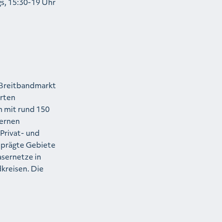
s, 15:30-19 Uhr
 Breitbandmarkt
rten
n mit rund 150
dernen
Privat- und
geprägte Gebiete
asernetze in
kreisen. Die