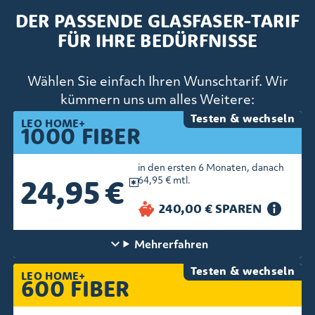
DER PASSENDE GLASFASER-TARIF
FÜR IHRE BEDÜRFNISSE
Wählen Sie einfach Ihren Wunschtarif. Wir
kümmern uns um alles Weitere:
Testen & wechseln
LEO HOME+
1000 FIBER
in den ersten 6 Monaten, danach
24,95 €
64,95 € mtl.
Mehr
erfahren
Testen & wechseln
LEO HOME+
600 FIBER