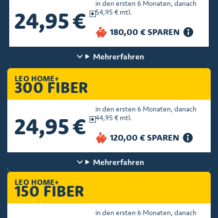
in den ersten 6 Monaten, danach
24,95 €
54,95 € mtl.
Mehr
erfahren
LEO HOME+
300 FIBER
in den ersten 6 Monaten, danach
24,95 €
44,95 € mtl.
Mehr
erfahren
LEO HOME+
150 FIBER
in den ersten 6 Monaten, danach