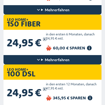
Mehr
erfahren
LEO HOME+
150 FIBER
in den ersten 6 Monaten, danach
24,95 €
34,95 € mtl.
Mehr
erfahren
LEO HOME+
100 DSL
in den ersten 12 Monaten, danach
24,95 €
47,95 € mtl.