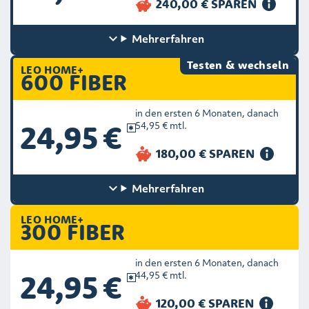
Mehr
erfahren
Testen & wechseln
LEO HOME+
600 FIBER
in den ersten 6 Monaten, danach
24,95 €
54,95 € mtl.
Mehr
erfahren
LEO HOME+
300 FIBER
in den ersten 6 Monaten, danach
24,95 €
44,95 € mtl.