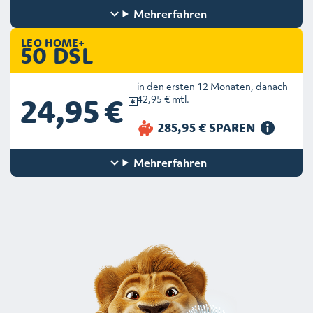
Mehr
erfahren
LEO HOME+
50 DSL
in den ersten 12 Monaten, danach
24,95 €
42,95 € mtl.
Mehr
erfahren