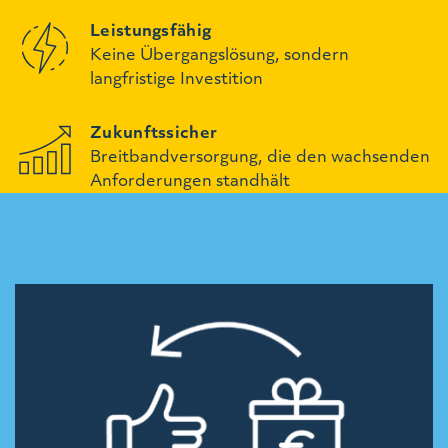
Leistungsfähig
Keine Übergangslösung, sondern
langfristige Investition
Zukunftssicher
Breitbandversorgung, die den wachsenden
Anforderungen standhält