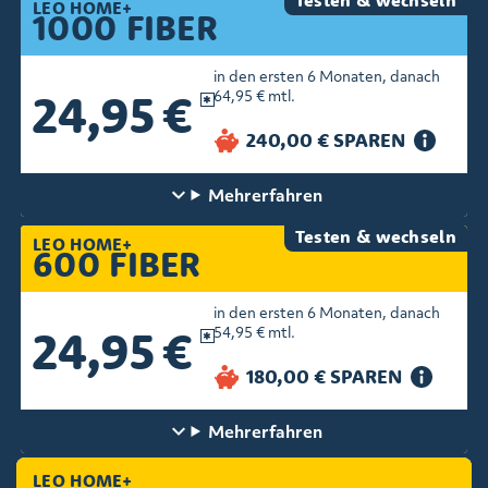
Testen & wechseln
LEO HOME+
1000 FIBER
in den ersten 6 Monaten, danach
24,95 €
64,95 € mtl.
Mehr
erfahren
Testen & wechseln
LEO HOME+
600 FIBER
in den ersten 6 Monaten, danach
24,95 €
54,95 € mtl.
Mehr
erfahren
LEO HOME+