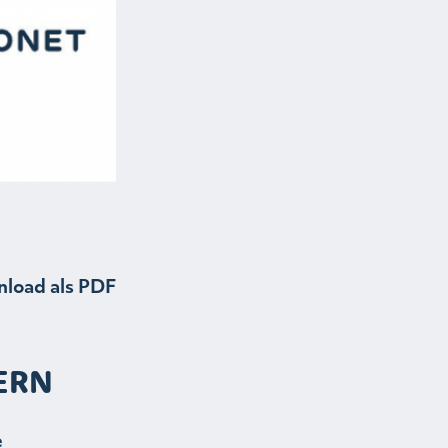
load als PDF
ERN
e