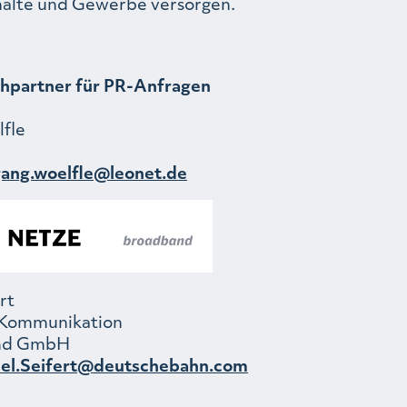
alte und Gewerbe versorgen.
hpartner für PR-Anfragen
fle
gang.woelfle@leonet.de
rt
 Kommunikation
nd GmbH
el.Seifert@deutschebahn.com