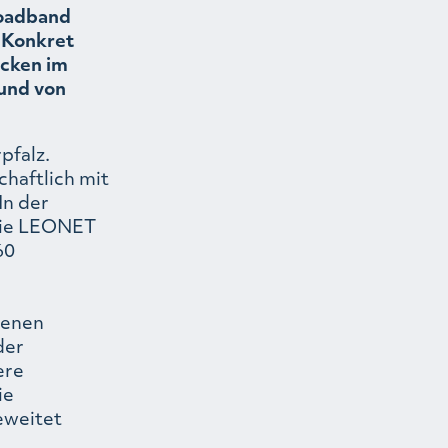
oadband
 Konkret
ecken im
 und von
pfalz.
haftlich mit
In der
die LEONET
60
senen
der
ere
ie
eweitet