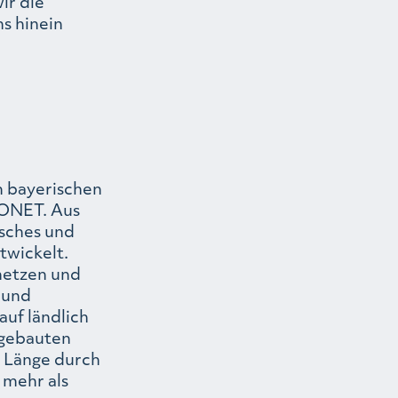
ir die
s hinein
m bayerischen
EONET. Aus
isches und
twickelt.
netzen und
 und
auf ländlich
 gebauten
r Länge durch
 mehr als