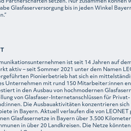
und Partnerschaften setzen. Nur zusammen können w
abe Glasfaserversorgung bis in jeden Winkel Bayern
n.“
ET
unikationsunternehmen ist seit 14 Jahren auf de
rkt aktiv – seit Sommer 2021 unter dem Namen L
rgeführten Pionierbetrieb hat sich ein mittelständ
ges Unternehmen mit rund 150 Mitarbeiter:innen en
tiert in den Ausbau von hochmodernen Glasfaser
llung von Glasfaser-Internetanschlüssen für Privat-
d:innen. Die Ausbauaktivitäten konzentrieren sich 
iete in Bayern. Aktuell verlaufen die von LEONET
nen Glasfasernetze in Bayern über 3.500 Kilomete
munen in über 20 Landkreisen. Die Netze könnten