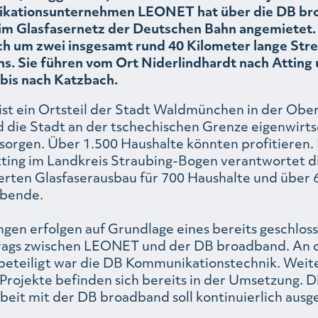
kationsunternehmen LEONET hat über die DB br
im Glasfasernetz der Deutschen Bahn angemietet.
ich um zwei insgesamt rund 40 Kilometer lange Str
s. Sie führen vom Ort Niderlindhardt nach Atting
bis nach Katzbach.
ist ein Ortsteil der Stadt Waldmünchen in der Ober
die Stadt an der tschechischen Grenze eigenwirtsc
sorgen. Über 1.500 Haushalte könnten profitieren. 
ting im Landkreis Straubing-Bogen verantwortet 
erten Glasfaserausbau für 700 Haushalte und über 
bende.
gen erfolgen auf Grundlage eines bereits geschlos
ags zwischen LEONET und der DB broadband. An 
 beteiligt war die DB Kommunikationstechnik. Weit
rojekte befinden sich bereits in der Umsetzung. D
it mit der DB broadband soll kontinuierlich ausg