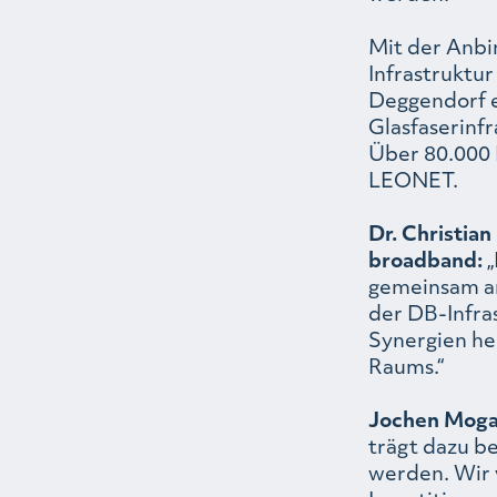
Mit der Anbi
Infrastruktu
Deggendorf e
Glasfaserinf
Über 80.000 
LEONET.
Dr. Christia
broadband:
„
gemeinsam an
der DB-Infra
Synergien hel
Raums.“
Jochen Moga
trägt dazu b
werden. Wir 