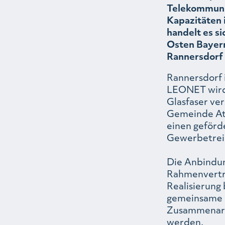
Telekommuni
Kapazitäten 
handelt es s
Osten Bayern
Rannersdorf 
Rannersdorf 
LEONET wird 
Glasfaser ver
Gemeinde At
einen geförd
Gewerbetrei
Die Anbindun
Rahmenvertr
Realisierung
gemeinsame P
Zusammenarbe
werden.