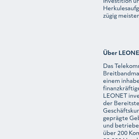
Investition 
Herkulesaufg
zügig meister
Über LEON
Das Telekomm
Breitbandma
einem inhabe
finanzkräfti
LEONET inves
der Bereitste
Geschäftskun
geprägte Geb
und betriebe
über 200 Kom