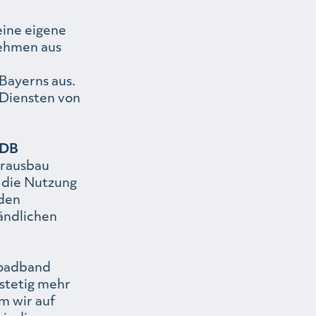
ine eigene
nehmen aus
Bayerns aus.
 Diensten von
 DB
serausbau
 die Nutzung
nden
ländlichen
roadband
 stetig mehr
m wir auf