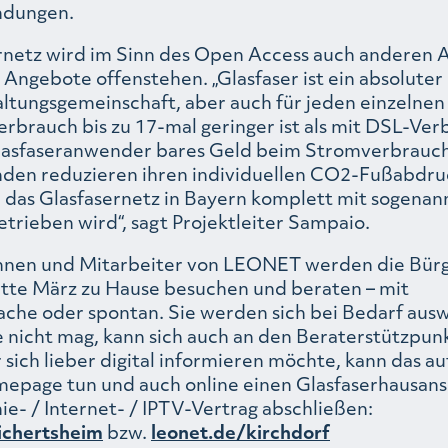
ndungen.
rnetz wird im Sinn des Open Access auch anderen A
n Angebote offenstehen. „Glasfaser ist ein absolute
ltungsgemeinschaft, aber auch für jeden einzelnen
erbrauch bis zu 17-mal geringer ist als mit DSL-Ve
lasfaseranwender bares Geld beim Stromverbrauch
en reduzieren ihren individuellen CO2-Fußabdru
da das Glasfasernetz in Bayern komplett mit sogena
trieben wird“, sagt Projektleiter Sampaio.
nnen und Mitarbeiter von LEONET werden die Bür
itte März zu Hause besuchen und beraten – mit
che oder spontan. Sie werden sich bei Bedarf aus
 nicht mag, kann sich auch an den Beraterstützpun
ich lieber digital informieren möchte, kann das au
age tun und auch online einen Glasfaserhausans
ie- / Internet- / IPTV-Vertrag abschließen:
ichertsheim
bzw.
leonet.de/kirchdorf