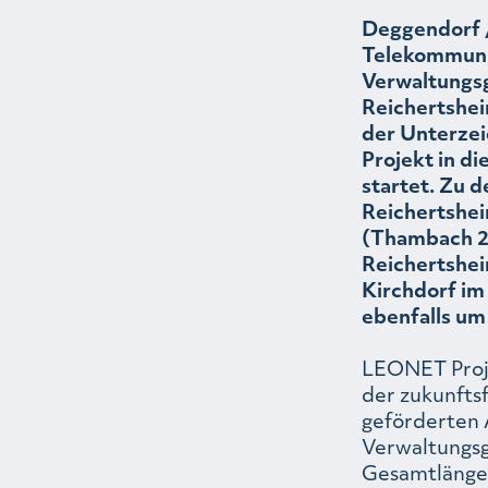
Deggendorf /
Telekommuni
Verwaltungs
Reichertshei
der Unterzei
Projekt in d
startet. Zu 
Reichertshei
(Thambach 2
Reichertshei
Kirchdorf im
ebenfalls um 
LEONET Proje
der zukunfts
geförderten 
Verwaltungsg
Gesamtlänge 