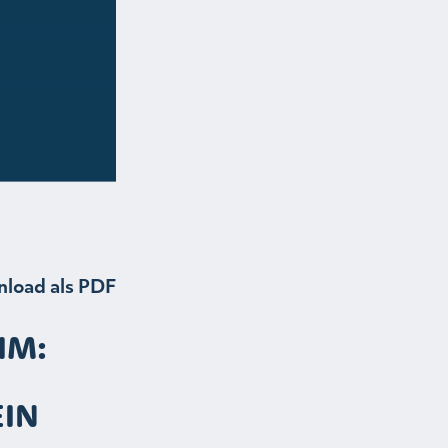
load als PDF
IM:
EIN