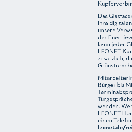
Kupferverbi
Das Glasfase
ihre digitale
unsere Verwa
der Energiev
kann jeder G
LEONET-Kund
zusätzlich, 
Grünstrom be
Mitarbeiteri
Bürger bis M
Terminabspra
Türgespräche
wenden. Wer s
LEONET Homep
einen Telefon
leonet.de/re