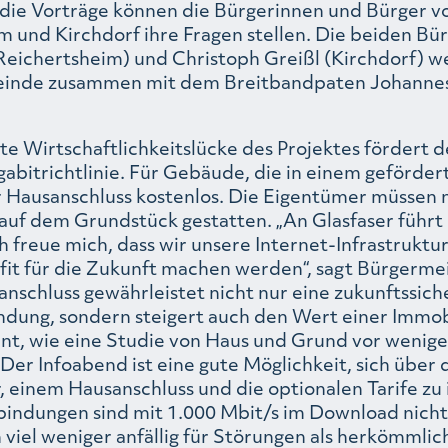
 die Vorträge können die Bürgerinnen und Bürger v
m und Kirchdorf ihre Fragen stellen. Die beiden Bü
(Reichertsheim) und Christoph Greißl (Kirchdorf) w
meinde zusammen mit dem Breitbandpaten Johannes
e Wirtschaftlichkeitslücke des Projektes fördert d
gabitrichtlinie. Für Gebäude, die in einem geförde
er Hausanschluss kostenlos. Die Eigentümer müssen 
auf dem Grundstück gestatten. „An Glasfaser führt
h freue mich, dass wir unsere Internet-Infrastrukt
it für die Zukunft machen werden“, sagt Bürgermei
anschluss gewährleistet nicht nur eine zukunftssich
ndung, sondern steigert auch den Wert einer Immob
ent, wie eine Studie von Haus und Grund vor wenig
Der Infoabend ist eine gute Möglichkeit, sich über 
, einem Hausanschluss und die optionalen Tarife zu
bindungen sind mit 1.000 Mbit/s im Download nicht 
viel weniger anfällig für Störungen als herkömmlic