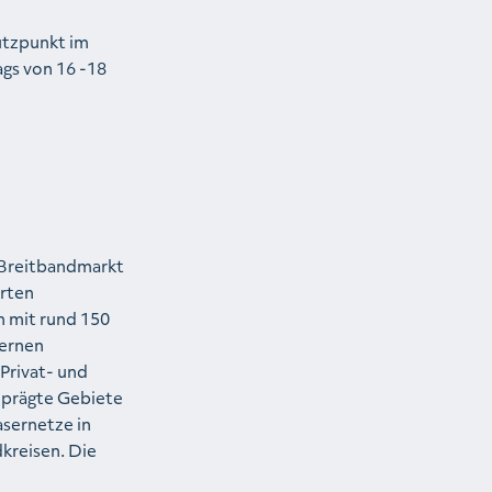
ützpunkt im
gs von 16 -18
 Breitbandmarkt
rten
n mit rund 150
dernen
Privat- und
geprägte Gebiete
asernetze in
kreisen. Die