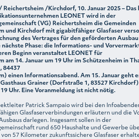
 Reichertsheim /Kirchdorf, 10. Januar 2025 – Das
kationsunternehmen LEONET wird in der
gemeinschaft (VG) Reichertsheim die Gemeinden
m und Kirchdorf mit gigabitfähiger Glasfaser vers
chnung des Vertrages für den geförderten Ausbau
ie nächste Phase: die Informations- und Vorvermar
deren Beginn veranstaltet LEONET für
m am 14. Januar um 19 Uhr im Schützenheim in T
, 84437
m) einen Informationsabend. Am 15. Januar geht es
 Gasthaus Grainer (Dorfstraße 1, 83527 Kirchdorf)
19 Uhr. Eine Voranmeldung ist nicht nötig.
ktleiter Patrick Sampaio wird bei den Infoabenden
fähigen Glasfaserverbindungen erläutern und die V
Ausbaus darlegen. Insgesamt sollen in der
emeinschaft rund 650 Haushalte und Gewerbe übe
von 57 Kilometer zukunftssichere Glasfaser erhalt