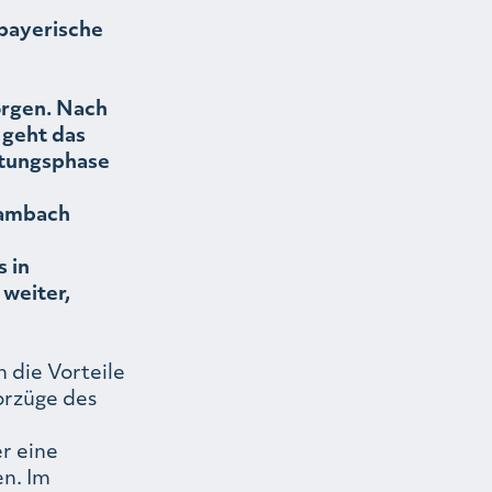
 bayerische
orgen. Nach
 geht das
ktungsphase
hambach
 in
 weiter,
 die Vorteile
orzüge des
r eine
en. Im