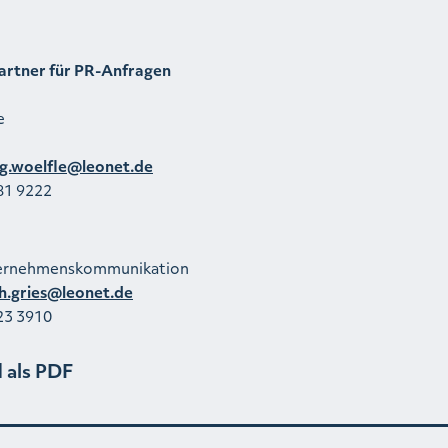
artner für PR-Anfragen
e
g.woelfle@leonet.de
81 9222
ternehmenskommunikation
th.gries@leonet.de
23 3910
 als PDF