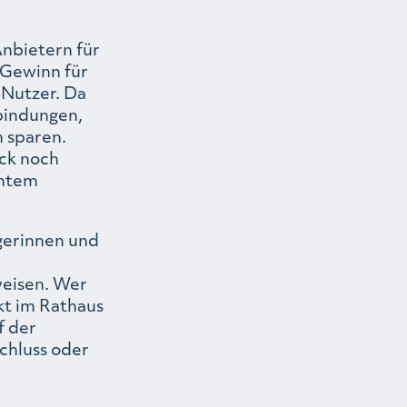
nbietern für
r Gewinn für
 Nutzer. Da
rbindungen,
 sparen.
ck noch
nntem
gerinnen und
weisen. Wer
kt im Rathaus
f der
chluss oder