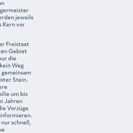
on
rgermeister
erden jeweils
 Kern vor
er Freistaat
rten Gebiet
nur die
 kein Weg
ur gemeinsam
ster Stein.
ere
ilie um bis
en Jahren
die Vorzüge
 informieren.
nur schnell,
he