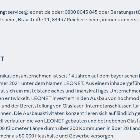
ung
: service@leonet.de oder: 0800 8045 845 oder Beratungsst
tsheim, Bräustraße 11, 84437 Reichertsheim, immer donnersta
ET
ikationsunternehmen ist seit 14 Jahren auf dem bayerischen
ommer 2021 unter dem Namen LEONET. Aus einem inhabergefüh
hat sich ein mittelständisches und finanzkräftiges Unternehme
nen entwickelt. LEONET investiert in den Ausbau von hochmo
 und der Bereitstellung von Glasfaser-Internetanschlüssen für 
nnen. Die Ausbauaktivitäten konzentrieren sich auf ländlich 
ell verlaufen die von LEONET gebauten und betriebenen Glasf
00 Kilometer Länge durch über 200 Kommunen in über 20 Land
mehr als 80.000 Haushalte und Gewerbe versorgen.