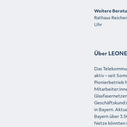
Weitere Berat
Rathaus Reicher
Uhr
Über LEON
Das Telekommun
aktiv – seit S
Pionierbetrieb 
Mitarbeiter:in
Glasfasernetzen
Geschäftskund:i
in Bayern. Aktu
Bayern über 3.5
Netze könnten 