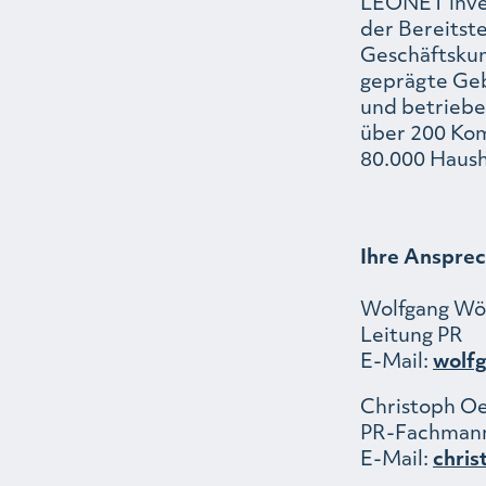
LEONET inves
der Bereitste
Geschäftskun
geprägte Geb
und betriebe
über 200 Kom
80.000 Haush
Ihre Ansprec
Wolfgang Wöl
Leitung PR
E-Mail:
wolf
Christoph Oe
PR-Fachmann
E-Mail:
chris