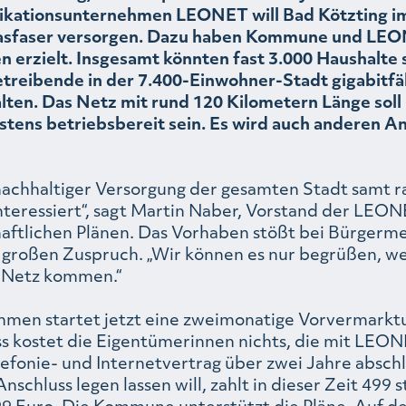
kationsunternehmen LEONET will Bad Kötzting im
asfaser versorgen. Dazu haben Kommune und LE
 erzielt. Insgesamt könnten fast 3.000 Haushalte
reibende in der 7.400-Einwohner-Stadt gigabitfä
lten. Das Netz mit rund 120 Kilometern Länge soll 
stens betriebsbereit sein. Es wird auch anderen A
 nachhaltiger Versorgung der gesamten Stadt samt r
teressiert“, sagt Martin Naber, Vorstand der LEON
haftlichen Plänen. Das Vorhaben stößt bei Bürgerm
großen Zuspruch. „Wir können es nur begrüßen, we
s Netz kommen.“
men startet jetzt eine zweimonatige Vorvermarkt
s kostet die Eigentümerinnen nichts, die mit LEON
lefonie- und Internetvertrag über zwei Jahre absch
nschluss legen lassen will, zahlt in dieser Zeit 499 s
99 Euro. Die Kommune unterstützt die Pläne. Auf 