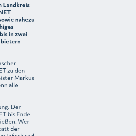
 Landkreis
ONET
 sowie nahezu
higes
bis in zwei
nbietern
ascher
ET zu den
eister Markus
nn alle
ung. Der
ET bis Ende
ließen. Wer
tatt der
dem Infoabend