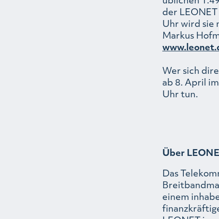
der LEONET a
Uhr wird sie
Markus Hofma
www.leonet.
Wer sich dir
ab 8. April i
Uhr tun.
Über LEON
Das Telekomm
Breitbandma
einem inhabe
finanzkräfti