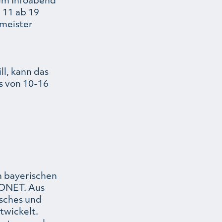
 11 ab 19
rmeister
l, kann das
gs von 10-16
m bayerischen
EONET. Aus
isches und
twickelt.