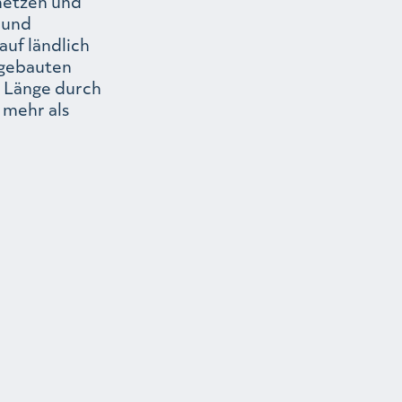
netzen und
 und
auf ländlich
 gebauten
r Länge durch
 mehr als