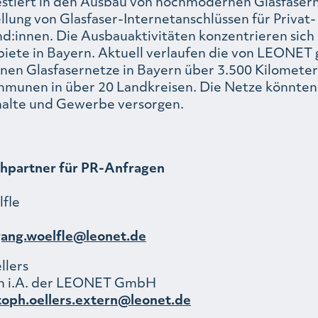
tiert in den Ausbau von hochmodernen Glasfaser
llung von Glasfaser-Internetanschlüssen für Privat-
d:innen. Die Ausbauaktivitäten konzentrieren sich 
iete in Bayern. Aktuell verlaufen die von LEONET
nen Glasfasernetze in Bayern über 3.500 Kilomete
munen in über 20 Landkreisen. Die Netze könnten
alte und Gewerbe versorgen.
hpartner für PR-Anfragen
fle
gang.woelfle@leonet.de
llers
 i.A. der LEONET GmbH
toph.oellers.extern@leonet.de