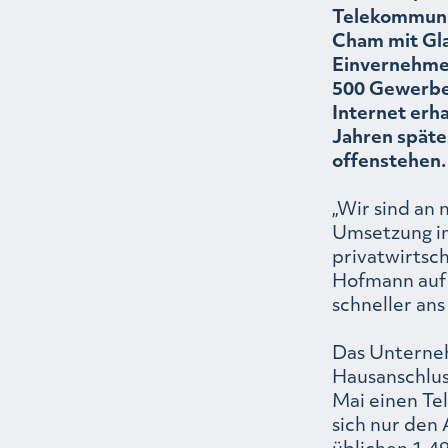
Telekommuni
Cham mit Gl
Einvernehmen
500 Gewerbet
Internet erha
Jahren späte
offenstehen.
„Wir sind an
Umsetzung in
privatwirtsc
Hofmann auf 
schneller an
Das Unterneh
Hausanschlus
Mai einen Te
sich nur den A
üblichen 1.4