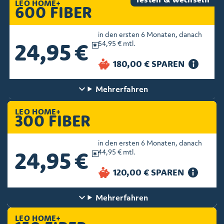
LEO HOME+
600 FIBER
in den ersten 6 Monaten, danach
24,95 €
54,95 € mtl.
Mehr
erfahren
LEO HOME+
300 FIBER
in den ersten 6 Monaten, danach
24,95 €
44,95 € mtl.
Mehr
erfahren
LEO HOME+