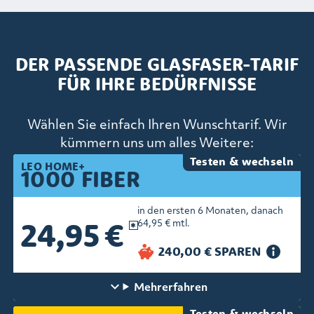
DER PASSENDE GLASFASER-TARIF
FÜR IHRE BEDÜRFNISSE
Wählen Sie einfach Ihren Wunschtarif. Wir
kümmern uns um alles Weitere:
Testen & wechseln
LEO HOME+
1000 FIBER
in den ersten 6 Monaten, danach
24,95 €
64,95 € mtl.
Mehr
erfahren
Testen & wechseln