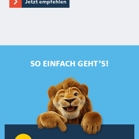
Jetzt empfehlen
SO EINFACH GEHT’S!