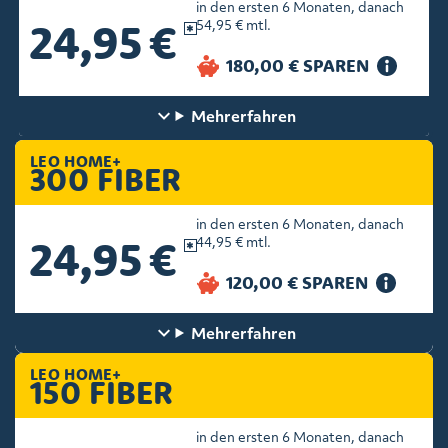
in den ersten 6 Monaten, danach
24,95 €
54,95 € mtl.
Mehr
erfahren
LEO HOME+
300 FIBER
in den ersten 6 Monaten, danach
24,95 €
44,95 € mtl.
Mehr
erfahren
LEO HOME+
150 FIBER
in den ersten 6 Monaten, danach