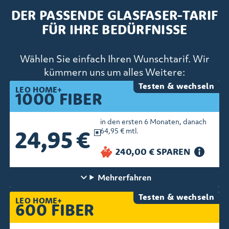
DER PASSENDE GLASFASER-TARIF
FÜR IHRE BEDÜRFNISSE
Wählen Sie einfach Ihren Wunschtarif. Wir
kümmern uns um alles Weitere:
Testen & wechseln
LEO HOME+
1000 FIBER
in den ersten 6 Monaten, danach
24,95 €
64,95 € mtl.
Mehr
erfahren
Testen & wechseln
LEO HOME+
600 FIBER