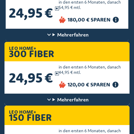
in den ersten 6 Monaten, danach
24,95 €
54,95 € mtl.
Mehr
erfahren
LEO HOME+
300 FIBER
in den ersten 6 Monaten, danach
24,95 €
44,95 € mtl.
Mehr
erfahren
LEO HOME+
150 FIBER
in den ersten 6 Monaten, danach