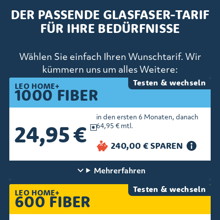
DER PASSENDE GLASFASER-TARIF
FÜR IHRE BEDÜRFNISSE
Wählen Sie einfach Ihren Wunschtarif. Wir
kümmern uns um alles Weitere:
Testen & wechseln
LEO HOME+
1000 FIBER
in den ersten 6 Monaten, danach
24,95 €
64,95 € mtl.
Mehr
erfahren
Testen & wechseln
LEO HOME+
600 FIBER