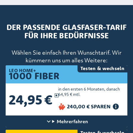
DER PASSENDE GLASFASER-TARIF
FÜR IHRE BEDÜRFNISSE
Wählen Sie einfach Ihren Wunschtarif. Wir
kümmern uns um alles Weitere:
Testen & wechseln
LEO HOME+
1000 FIBER
in den ersten 6 Monaten, danach
24,95 €
64,95 € mtl.
Mehr
erfahren
Testen & wechseln