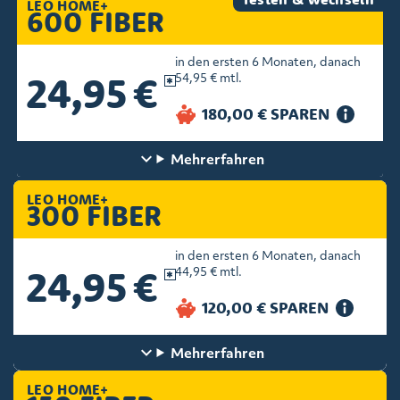
LEO HOME+
600 FIBER
in den ersten 6 Monaten, danach
24,95 €
54,95 € mtl.
Mehr
erfahren
LEO HOME+
300 FIBER
in den ersten 6 Monaten, danach
24,95 €
44,95 € mtl.
Mehr
erfahren
LEO HOME+