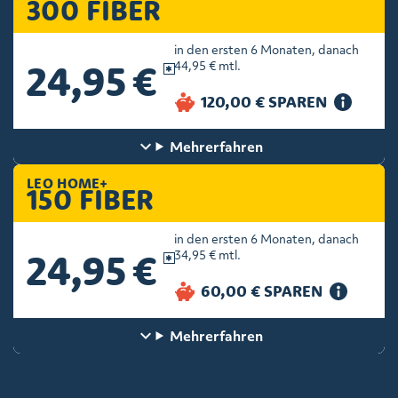
300 FIBER
in den ersten 6 Monaten, danach
24,95 €
44,95 € mtl.
Mehr
erfahren
LEO HOME+
150 FIBER
in den ersten 6 Monaten, danach
24,95 €
34,95 € mtl.
Mehr
erfahren