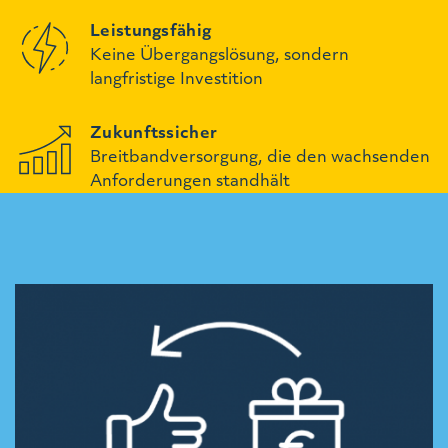
Leistungsfähig
Keine Übergangslösung, sondern
langfristige Investition
Zukunftssicher
Breitbandversorgung, die den wachsenden
Anforderungen standhält