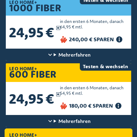
Testen & wechseln
LEO HOME+
1000 FIBER
in den ersten 6 Monaten, danach
24,95 €
64,95 € mtl.
Mehr
erfahren
Testen & wechseln
LEO HOME+
600 FIBER
in den ersten 6 Monaten, danach
24,95 €
54,95 € mtl.
Mehr
erfahren
LEO HOME+