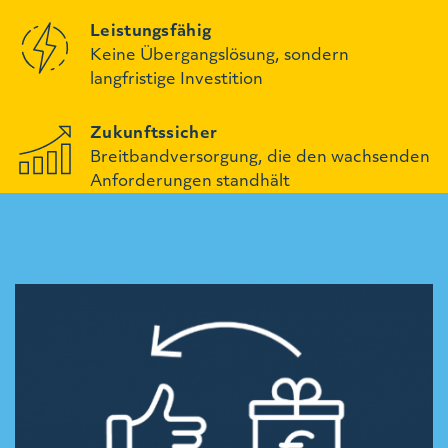
Leistungsfähig
Keine Übergangslösung, sondern
langfristige Investition
Zukunftssicher
Breitbandversorgung, die den wachsenden
Anforderungen standhält