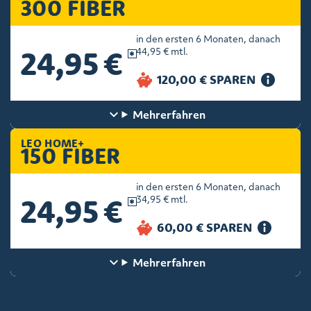
300 FIBER
in den ersten 6 Monaten, danach
24,95 €
44,95 € mtl.
Mehr
erfahren
LEO HOME+
150 FIBER
in den ersten 6 Monaten, danach
24,95 €
34,95 € mtl.
Mehr
erfahren