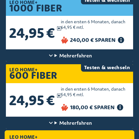
Testen & wechseln
LEO HOME+
1000 FIBER
in den ersten 6 Monaten, danach
24,95 €
64,95 € mtl.
Mehr
erfahren
Testen & wechseln
LEO HOME+
600 FIBER
in den ersten 6 Monaten, danach
24,95 €
54,95 € mtl.
Mehr
erfahren
LEO HOME+