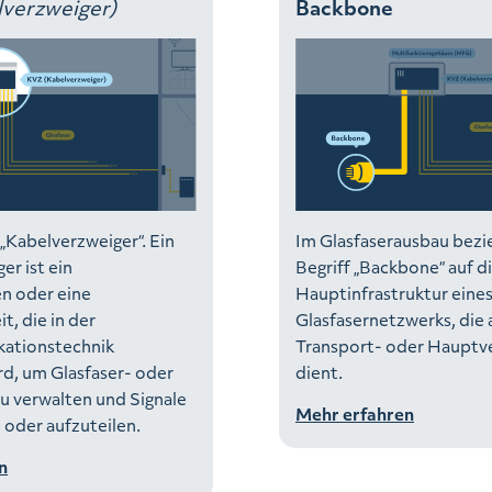
lverzweiger)
Backbone
 „Kabelverzweiger“. Ein
Im Glasfaserausbau bezie
er ist ein
Begriff „Backbone“ auf d
en oder eine
Hauptinfrastruktur eine
t, die in der
Glasfasernetzwerks, die a
ationstechnik
Transport- oder Hauptv
d, um Glasfaser- oder
dient.
u verwalten und Signale
Mehr erfahren
 oder aufzuteilen.
n