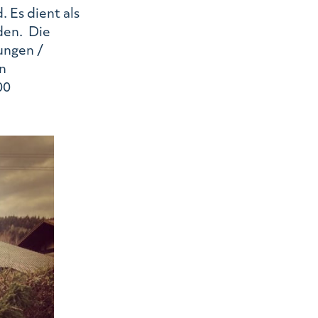
 Es dient als
den. Die
ungen /
n
00