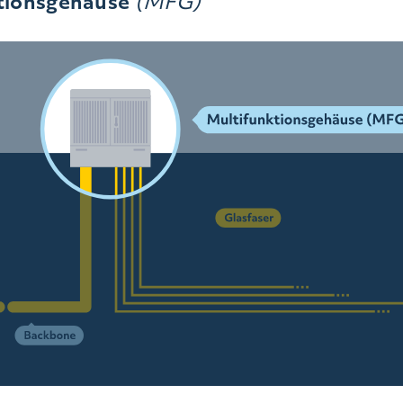
tionsgehäuse
(MFG)