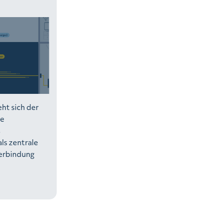
ht sich der
ie
s
ls zentrale
erbindung