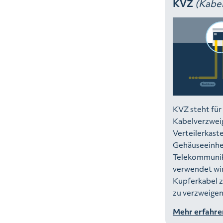
KVZ
(Kabe
KVZ steht für
Kabelverzweig
Verteilerkast
Gehäuseeinhei
Telekommunik
verwendet wir
Kupferkabel z
zu verzweigen
Mehr erfahre