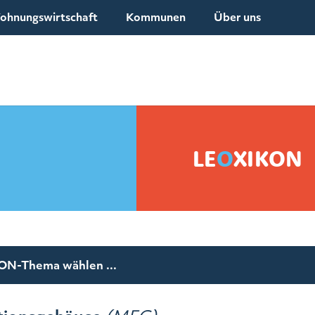
ohnungswirtschaft
Kommunen
Über uns
LE
O
XIKON
N-Thema wählen ...